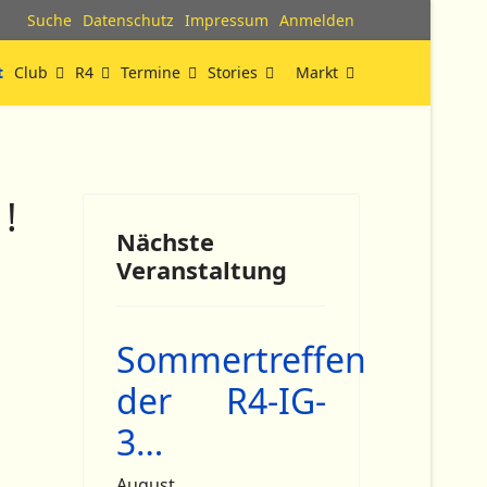
Suche
Datenschutz
Impressum
Anmelden
t
Club
R4
Termine
Stories
Markt
!
Nächste
Veranstaltung
Sommertreffen
der R4-IG-
3…
August