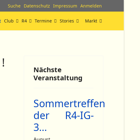
Suche
Datenschutz
Impressum
Anmelden
t
Club
R4
Termine
Stories
Markt
!
Nächste
Veranstaltung
Sommertreffen
der R4-IG-
3…
August