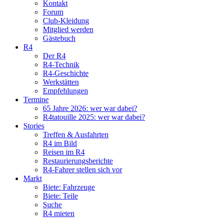
Kontakt
Forum
Club-Kleidung
Mitglied werden
Gästebuch
R4
Der R4
R4-Technik
R4-Geschichte
Werkstätten
Empfehlungen
Termine
65 Jahre 2026: wer war dabei?
R4tatouille 2025: wer war dabei?
Stories
Treffen & Ausfahrten
R4 im Bild
Reisen im R4
Restaurierungsberichte
R4-Fahrer stellen sich vor
Markt
Biete: Fahrzeuge
Biete: Teile
Suche
R4 mieten