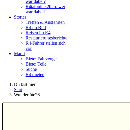
war dabei?
R4tatouille 2025: wer
war dabei?
Stories
Treffen & Ausfahrten
R4 im Bild
Reisen im R4
Restaurierungsberichte
R4-Fahrer stellen sich
vor
Markt
Biete: Fahrzeuge
Biete: Teile
Suche
R4 mieten
Du bist hier:
Start
Wundertüte26