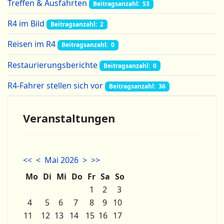
Treffen & Ausfahrten
Beitragsanzahl: 53
R4 im Bild
Beitragsanzahl: 2
Reisen im R4
Beitragsanzahl: 0
Restaurierungsberichte
Beitragsanzahl: 0
R4-Fahrer stellen sich vor
Beitragsanzahl: 36
Veranstaltungen
<<
<
Mai 2026
>
>>
Mo
Di
Mi
Do
Fr
Sa
So
1
2
3
4
5
6
7
8
9
10
11
12
13
14
15
16
17