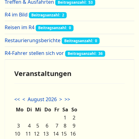
Treffen & Ausfahrten
Beitragsanzahl: 53
R4 im Bild
Beitragsanzahl: 2
Reisen im R4
Beitragsanzahl: 0
Restaurierungsberichte
Beitragsanzahl: 0
R4-Fahrer stellen sich vor
Beitragsanzahl: 36
Veranstaltungen
<<
<
August 2026
>
>>
Mo
Di
Mi
Do
Fr
Sa
So
1
2
3
4
5
6
7
8
9
10
11
12
13
14
15
16