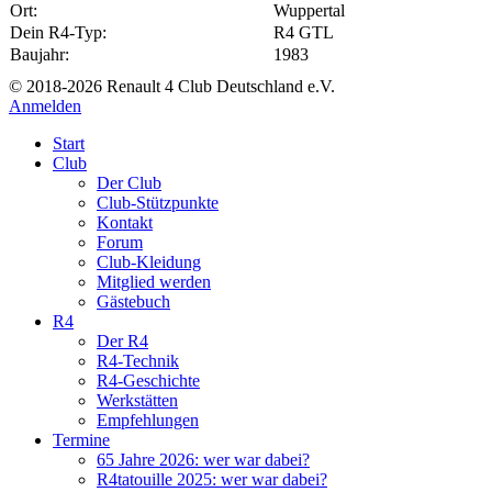
Ort:
Wuppertal
Dein R4-Typ:
R4 GTL
Baujahr:
1983
© 2018-2026 Renault 4 Club Deutschland e.V.
Anmelden
Start
Club
Der Club
Club-Stützpunkte
Kontakt
Forum
Club-Kleidung
Mitglied werden
Gästebuch
R4
Der R4
R4-Technik
R4-Geschichte
Werkstätten
Empfehlungen
Termine
65 Jahre 2026: wer war dabei?
R4tatouille 2025: wer war dabei?