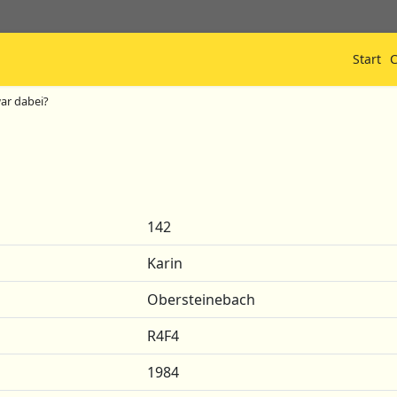
Start
C
war dabei?
142
Karin
Obersteinebach
R4F4
1984