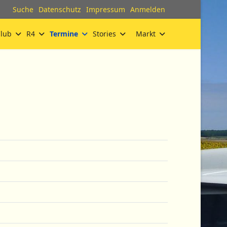
Suche
Datenschutz
Impressum
Anmelden
lub
R4
Termine
Stories
Markt