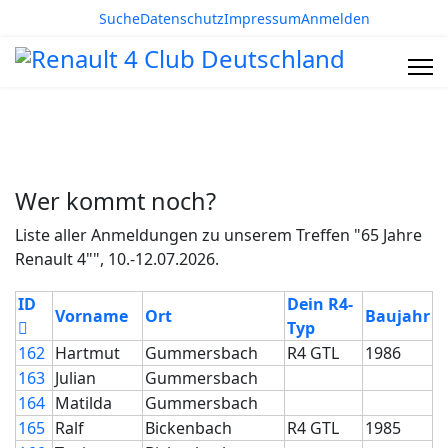
Suche
Datenschutz
Impressum
Anmelden
Wer kommt noch?
Liste aller Anmeldungen zu unserem Treffen "65 Jahre
Renault 4"", 10.-12.07.2026.
ID
Dein R4-
Klicken, um nach dieser Spalte zu sorti
Klicken, um nach dieser Spalte zu 
Kl
Vorname
Ort
Baujahr
Klicken, um nach dieser Spalte zu sortieren: ID
Klicken, um nach
Typ
162
Hartmut
Gummersbach
R4 GTL
1986
163
Julian
Gummersbach
164
Matilda
Gummersbach
165
Ralf
Bickenbach
R4 GTL
1985