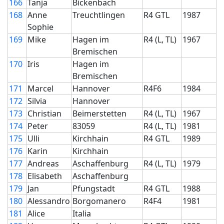
166
Tanja
Bickenbach
168
Anne
Treuchtlingen
R4 GTL
1987
Sophie
169
Mike
Hagen im
R4 (L, TL)
1967
Bremischen
170
Iris
Hagen im
Bremischen
171
Marcel
Hannover
R4F6
1984
172
Silvia
Hannover
173
Christian
Beimerstetten
R4 (L, TL)
1967
174
Peter
83059
R4 (L, TL)
1981
175
Ulli
Kirchhain
R4 GTL
1989
176
Karin
Kirchhain
177
Andreas
Aschaffenburg
R4 (L, TL)
1979
178
Elisabeth
Aschaffenburg
179
Jan
Pfungstadt
R4 GTL
1988
180
Alessandro
Borgomanero
R4F4
1981
181
Alice
Italia